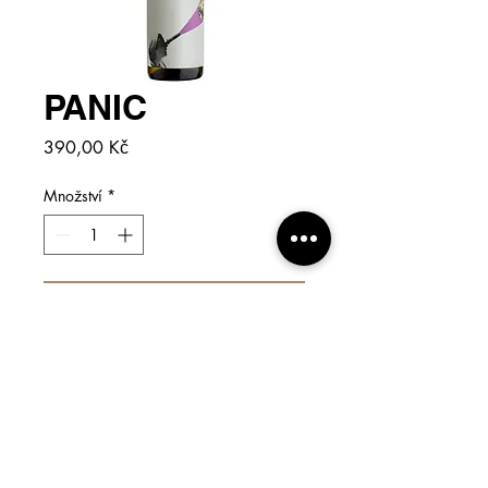
PANIC
Cena
390,00 Kč
Množství
*
přidat do košíku
KLIKNI
pro podrobnjěší info!
Blend odrůd Pálava, Pinot blanc
a Ryzlink rýnský - to je PANIC 2O22.
10 měsíců v dubovém sudu na