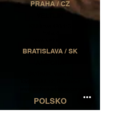
PRAHA / CZ
VELTLIN
Křižíkova 488/115
Praha 8
www.veltlin.cz
BRATISLAVA / SK
AMFORA
SKYPARK, Veža B,
Továrenská 12, Bratislava
www.amfora-winebar.com
POLSKO
WINE&PEOPLE
Bielańska 6 lok. 3,
Warsaw, Poland, 00-085
www.wineandpeople.pl