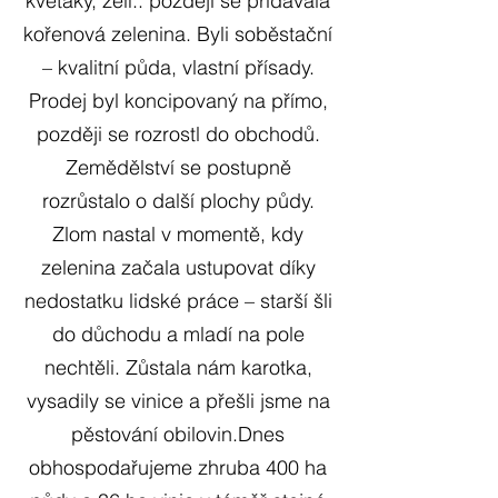
květáky, zelí.. později se přidávala
kořenová zelenina. Byli soběstační
– kvalitní půda, vlastní přísady.
Prodej byl koncipovaný na přímo,
později se rozrostl do obchodů.
Zemědělství se postupně
rozrůstalo o další plochy půdy.
Zlom nastal v momentě, kdy
zelenina začala ustupovat díky
nedostatku lidské práce – starší šli
do důchodu a mladí na pole
nechtěli. Zůstala nám karotka,
vysadily se vinice a přešli jsme na
pěstování obilovin.
Dnes
obhospodařujeme zhruba 400 ha