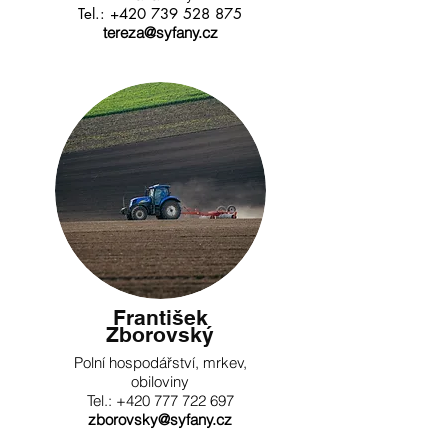
Tel.:
+420 739 528 875
tereza@syfany.cz
František
Zborovský
Polní hospodářství, mrkev,
obiloviny
Tel.: +420 777 722 697
zborovsky@syfany.cz