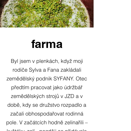
farma
Byl jsem v plenkách, když moji
rodiče Sylva a Fana zakládali
zemědělský podnik SYFANY. Otec
předtím pracovat jako údržbář
zemědělských strojů v JZD a v
době, kdy se družstvo rozpadlo a
začali obhospodařovat rodinná
pole. V začátcích hodně zelinařili –