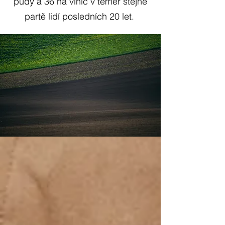
půdy a 36 ha vinic v téměř stejné
partě lidí posledních 20 let.