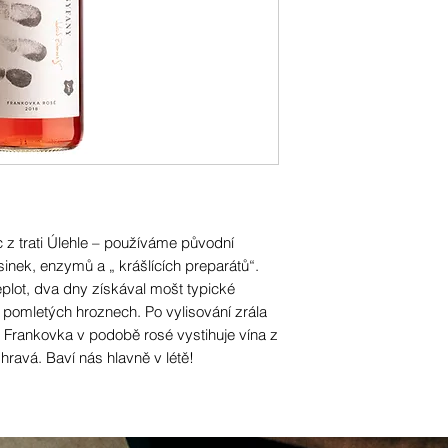
 z trati Úlehle – používáme původní
nek, enzymů a „ krášlících preparátů“.
eplot, dva dny získával mošt typické
 pomletých hroznech. Po vylisování zrála
 Frankovka v podobě rosé vystihuje vína z
hravá. Baví nás hlavně v létě!