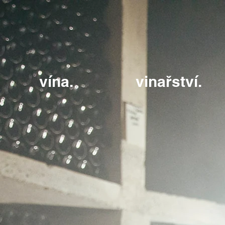
vína.
vinařství.