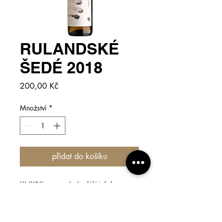
RULANDSKÉ
ŠEDÉ 2018
Cena
200,00 Kč
Množství
*
přidat do košíku
KLIKNI
pro podrobnější info!
Hrozny pochází z vrbických vinic z
trati Záhumenice – používáme